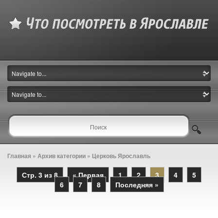
Главная
» Архив категории » Церковь Ярославль
Стр. 3 из 8
« Первая
1
2
3
4
5
6
7
8
Последняя »