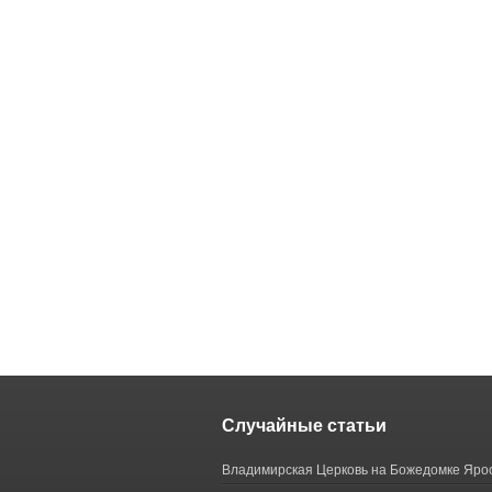
Случайные статьи
Владимирская Церковь на Божедомке Яро