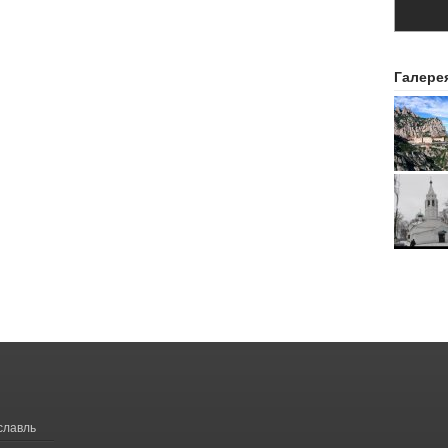
Галере
славль