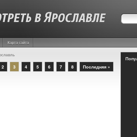
Карта сайта
рославль
Попу
2
3
4
5
6
7
8
Последняя »