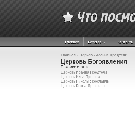
Главная
Категории
Контакты
Главная
»
Церковь Иоанна Предтечи
Церковь Богоявления
Похожие статьи:
Церковь Иоанна Предтечи
Церковь Ильи Пророка
Церковь Николы Ярославль
Церковь Божья Ярославль